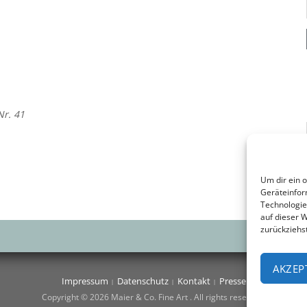
Nr. 41
Um dir ein 
Geräteinfor
Technologie
auf dieser 
zurückziehs
AKZEP
Impressum
Datenschutz
Kontakt
Presse
Copyright © 2026 Maier & Co. Fine Art . All rights reserved.