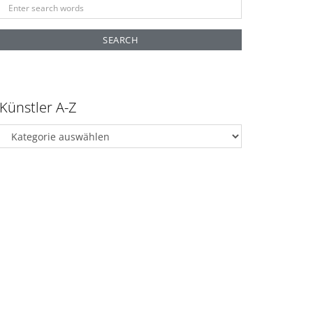
Search
for:
Künstler A-Z
Künstler
A-
Z