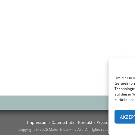
Um dir ein 
Geräteinfor
Technologie
auf dieser 
zurückziehs
AKZEP
Impressum
Datenschutz
Kontakt
Presse
Copyright © 2026 Maier & Co. Fine Art . All rights reserved.